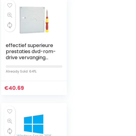
effectief superieure
prestaties dvd-rom-
drive vervanging
professioneel
ontwerp duurzaam
Already Sold: 64%
voor console
reparatie onderdeel
€
40.69