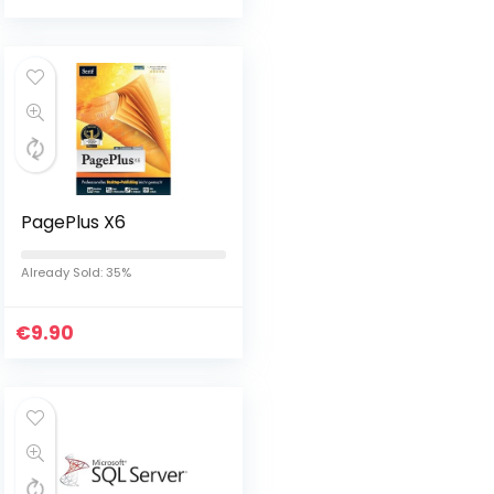
PagePlus X6
Already Sold: 35%
€
9.90