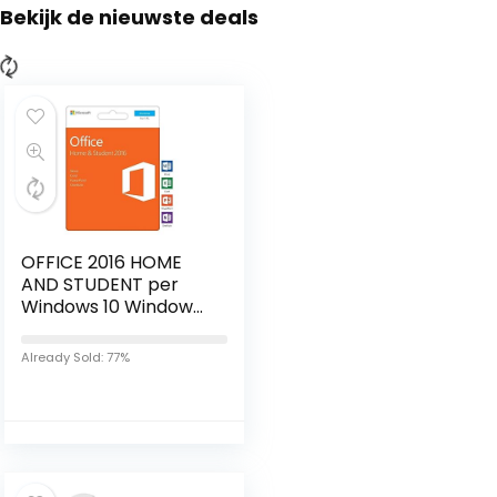
Bekijk de nieuwste deals
OFFICE 2016 HOME
AND STUDENT per
Windows 10 Windows
8 Windows 7 – Word
Excel PowerPoint
Already Sold: 77%
OneNote | 1
Dispositivo…