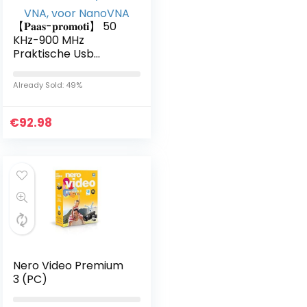
【𝐏𝐚𝐚𝐬-𝐩𝐫𝐨𝐦𝐨𝐭𝐢】 50
KHz-900 MHz
Praktische Usb
Type-C
Netwerkanalysekit,
Already Sold: 49%
VNA, voor NanoVNA
€
92.98
Nero Video Premium
3 (PC)