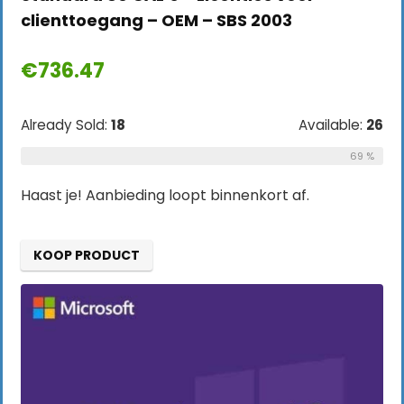
clienttoegang – OEM – SBS 2003
€
736.47
Already Sold:
18
Available:
26
69 %
Haast je! Aanbieding loopt binnenkort af.
KOOP PRODUCT