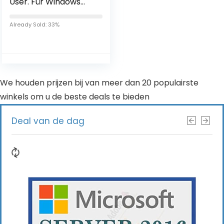
User. Für Windows
Vista/7/8/10/MAC/Li
nux
Already Sold: 33%
We houden prijzen bij van meer dan 20 populairste
winkels om u de beste deals te bieden
Deal van de dag