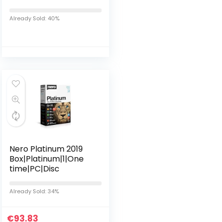
Bit OEM – Windows 10
Home License –
Already Sold: 40%
English
Nero Platinum 2019
Box|Platinum|1|One
time|PC|Disc
Already Sold: 34%
€
93.83