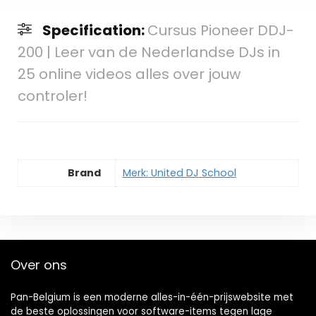
Specification:
Cursus Pioneer DDJ-
200 | Leer van de Nederlandse DJs in
25 online videos alles over jouw
controler!
Brand
Merk: United DJ School
Over ons
Pan-Belgium is een moderne alles-in-één-prijswebsite met
de beste oplossingen voor software-items tegen lage