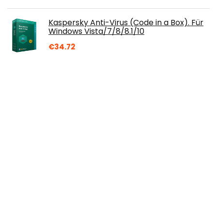
Kaspersky Anti-Virus (Code in a Box). Für
Windows Vista/7/8/8.1/10
€
34.72
Corel DRAW Technical Suite 2019 Versie
Box - 1 gebruiker - DVD - Win - Multi-
Lingual
€
1,077.72
Rescue your Videotapes! - Version 9 -
Digitizing Video Cassettes Made Easy
(PC)|Version 9|1|One time|PC|Disc
€
49.12
Raspberry Pi® Joy-it Basic Complete-Set
3 B 1GB 4 x 1.2GHz incl. case, incl. HDMI-