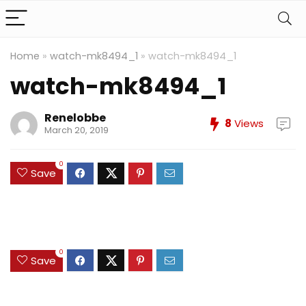
Home
»
watch-mk8494_1
»
watch-mk8494_1
watch-mk8494_1
Renelobbe
8
Views
March 20, 2019
0
Save
0
Save