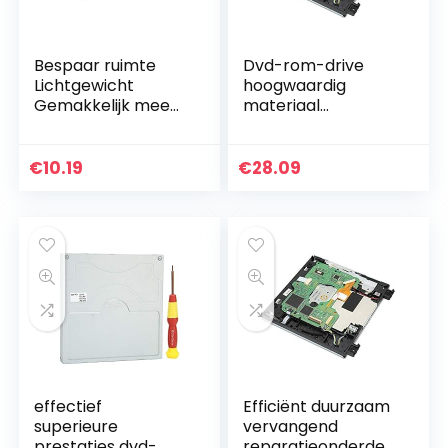
Bespaar ruimte
Dvd-rom-drive
Lichtgewicht
hoogwaardig
Gemakkelijk mee
materiaal
te nemen Kleine
Vervanging
connector Handige
perfecte
uitbreidingscomput
geschiktheid Dual
€
10.19
€
28.09
er
IC-schijf voor D2E-
console
effectief
Efficiënt duurzaam
superieure
vervangend
prestaties dvd-
reparatieonderdee