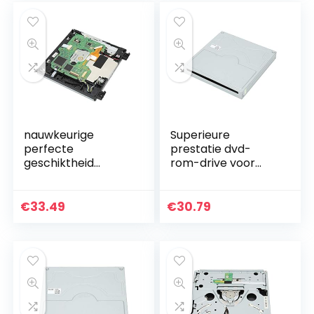
nauwkeurige
Superieure
perfecte
prestatie dvd-
geschiktheid
rom-drive voor
Vervangende dvd-
console-
rom-drive effectief
reparatieonderdee
professioneel
l
€
33.49
€
30.79
reparatieonderdee
l voor D2E-console