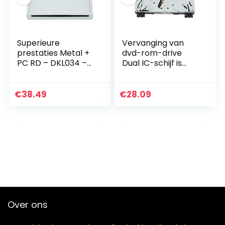
Superieure
Vervanging van
prestaties Metal +
dvd-rom-drive
PC RD – DKL034 –
Dual IC-schijf is
ND Professioneel
effectief perfect
ontwerp voor dvd-
geschikt voor
rom-drive met
professioneel
€
38.49
€
28.09
lange levensduur
materiaal van
voor…
hoge…
Over ons