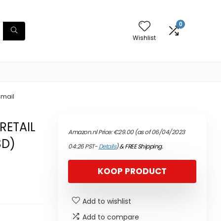
0
Wishlist
-mail
RETAIL
Amazon.nl Price:
€
29.00
(as of 06/04/2023
SD)
04:26 PST-
Details
)
&
FREE Shipping
.
KOOP PRODUCT
Add to wishlist
Add to compare