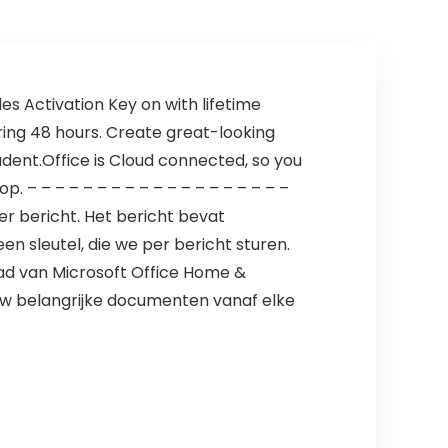
es Activation Key on with lifetime
During 48 hours. Create great-looking
dent.Office is Cloud connected, so you
– – – – – – – – – – – – – – – – – – –
per bericht. Het bericht bevat
een sleutel, die we per bericht sturen.
ad van Microsoft Office Home &
 uw belangrijke documenten vanaf elke