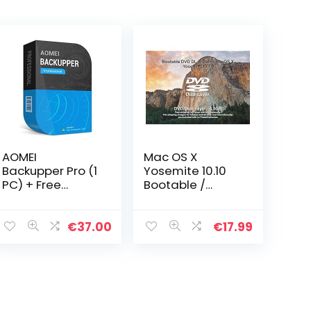
AOMEI
Mac OS X
Backupper Pro (1
Yosemite 10.10
PC) + Free
Bootable /
Lifetime
Install / Upgrade
Upgrades –
– DVD
Digital Delivery
€
37.00
€
17.99