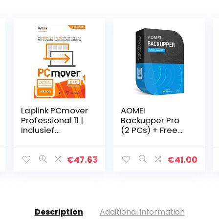
Laplink PCmover
AOMEI
Professional 11 |
Backupper Pro
Inclusief
(2 PCs) + Free
optionele
Lifetime
Ethernet-kabel |
Upgrades –
1 Gebruik
Digital Delivery
€
47.63
€
41.00
Description
Additional information