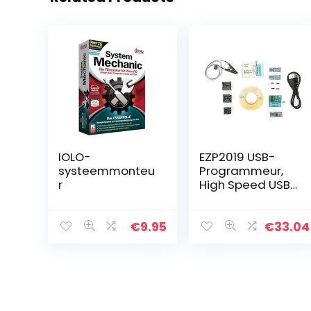
IOLO-
EZP2019 USB-
systeemmonteu
Programmeur,
r
High Speed ​​USB
EEPROM Flash-
Programmeur
voor 24 25 93
€
9.95
€
33.04
Bios Met Offline
Kopieerfunctie…