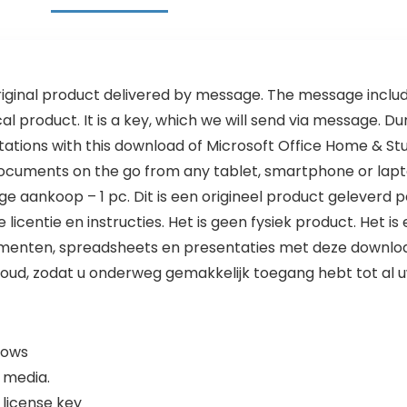
riginal product delivered by message. The message includ
ical product. It is a key, which we will send via message. 
ions with this download of Microsoft Office Home & Stu
ocuments on the go from any tablet, smartphone or laptop. 
lige aankoop – 1 pc. Dit is een origineel product geleverd 
icentie en instructies. Het is geen fysiek product. Het is 
umenten, spreadsheets en presentaties met deze downlo
loud, zodat u onderweg gemakkelijk toegang hebt tot al
dows
 media.
 license key