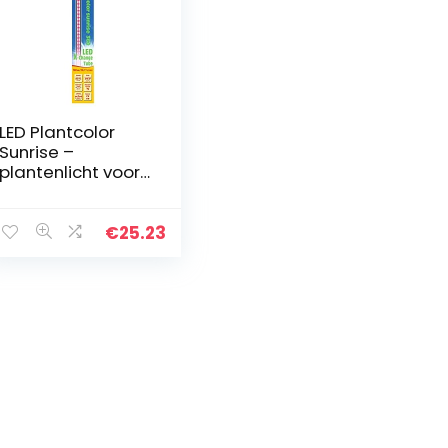
LED Plantcolor
Sunrise –
plantenlicht voor
kleurversterking
voor optimale
plantengroei.,
€
25.23
modern, 360 mm
/ 111 lm / 4,3 W