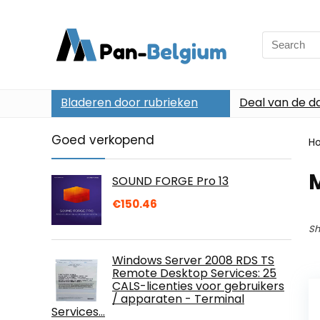
Search
for:
Bladeren door rubrieken
Deal van de d
Goed verkopend
H
SOUND FORGE Pro 13
€
150.46
Sh
Windows Server 2008 RDS TS
Remote Desktop Services: 25
CALS-licenties voor gebruikers
/ apparaten - Terminal
Services…