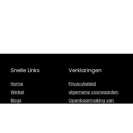
Snelle Links
Verklaringen
Home
Privacybeleid
Winkel
algemene voorwaarden
Blogs
Openbaarmaking van
filialen
Onze webshops
Adverteren