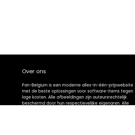
Over ons
Pan-Belgium is een moderne alles-in-één-prijswebsite
met de beste oplossingen voor software-items tegen
lage kosten. Alle afbeeldingen zijn auteursrechtelijk
beschermd door hun respectievelijke eigenaren. Alle
geciteerde inhoud is afgeleid van hun respectievelijke
bronnen.