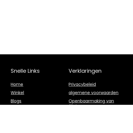
Snelle Links
Verklaringen
Home
Privacybeleid
Winkel
algemene voorwaarden
Blogs
Openbaarmaking van
filialen
Onze webshops
Adverteren