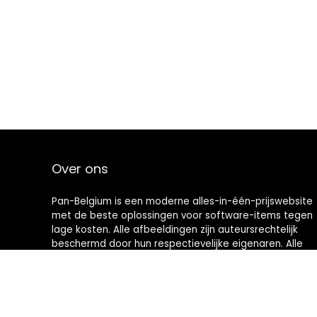
Over ons
Pan-Belgium is een moderne alles-in-één-prijswebsite
met de beste oplossingen voor software-items tegen
lage kosten. Alle afbeeldingen zijn auteursrechtelijk
beschermd door hun respectievelijke eigenaren. Alle
geciteerde inhoud is afgeleid van hun respectievelijke
bronnen.