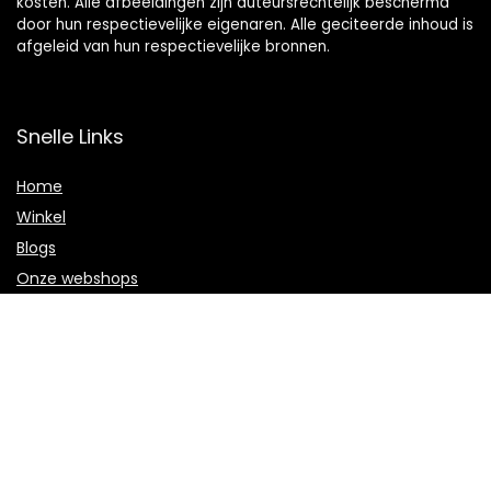
kosten. Alle afbeeldingen zijn auteursrechtelijk beschermd
door hun respectievelijke eigenaren. Alle geciteerde inhoud is
afgeleid van hun respectievelijke bronnen.
Snelle Links
Home
Winkel
Blogs
Onze webshops
Adverteren
Verklaringen
Privacybeleid
algemene voorwaarden
Openbaarmaking van filialen