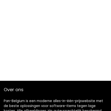
Over ons
Pan-Belgium is een moderne alles-in-één-prijswebsite met
de beste oplossingen voor software-items tegen lage
kosten. Alle afbeeldingen zijn auteursrechtelijk beschermd