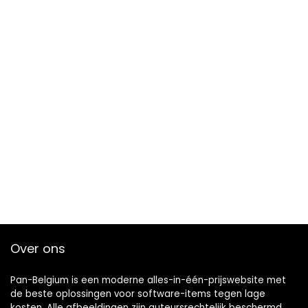
Over ons
Pan-Belgium is een moderne alles-in-één-prijswebsite met
de beste oplossingen voor software-items tegen lage
kosten. Alle afbeeldingen zijn auteursrechtelijk beschermd