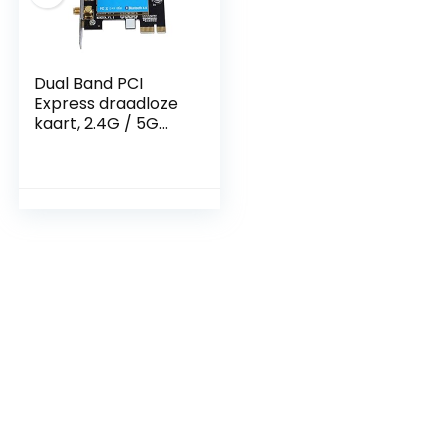
Dual Band PCI
Express draadloze
kaart, 2.4G / 5G
600Mbps
datatransmissie
Bluetooth-
netwerkkaart voor
WIN7 / WIN8 /
WIN8…