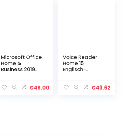
Microsoft Office
Voice Reader
Home &
Home 15
Business 2019
Englisch-
PC/Mac [All
Australisch –
languages,
weibliche
immediately per
Stimme (Karen):
€
49.00
€
43.62
E-Mail via
Das
Amazon
Vorleseprogram
Message
m der
Center, s.
Extraklasse
below…