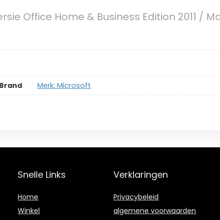
ersie Office Home & Business Edition 2011 / Ma
Brand
Merk: Microsoft
Snelle Links
Verklaringen
Home
Privacybeleid
Winkel
algemene voorwaarden