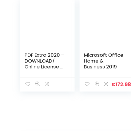
PDF Extra 2020 –
Microsoft Office
DOWNLOAD/
Home &
Online License –
Business 2019
Professional PDF
Editor – Edit,
Protect,
€
172.9
Annotate, Fill
and Sign PDFs – 1
PC…