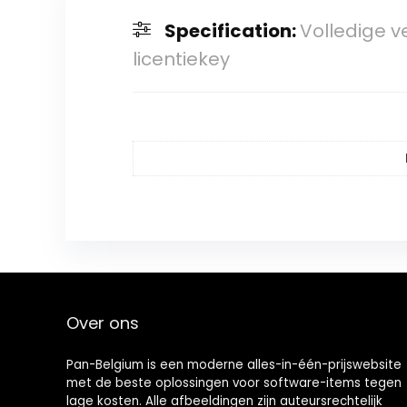
Specification:
Volledige v
licentiekey
Over ons
Pan-Belgium is een moderne alles-in-één-prijswebsite
met de beste oplossingen voor software-items tegen
lage kosten. Alle afbeeldingen zijn auteursrechtelijk