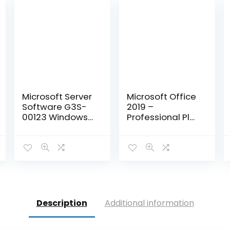
Microsoft Server
Microsoft Office
Software G3S-
2019 –
00123 Windows
Professional Plus
Server 2012
– Voor 1 PC
Essentials 64-bit
(Windows 10) –
Engels – Media
Eenmalige
8
en Licentie voor 1
aankoop –
Server, 1-2…
Meerdere talen
(Licentie in…
Description
Additional information