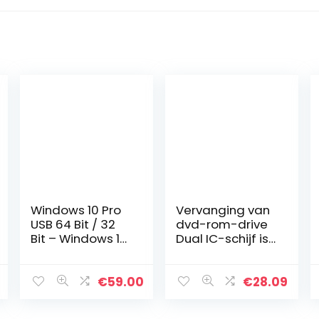
Windows 10 Pro
Vervanging van
USB 64 Bit / 32
dvd-rom-drive
Bit – Windows 10
Dual IC-schijf is
Professional
effectief
32/64 Bit USB
perfect geschikt
Flash Drive – for 1
voor
€
59.00
€
28.09
PC
professioneel
materiaal van