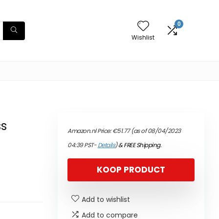
0
Wishlist
ss
Amazon.nl Price:
€
51.77
(as of 08/04/2023
04:39 PST-
Details
)
&
FREE Shipping
.
KOOP PRODUCT
Add to wishlist
Add to compare