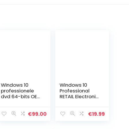
Windows 10
Windows 10
professionele
Professional
dvd 64-bits OEM
RETAIL Electronic
| Nieuw | Pro
Software
Engels volledig
Delivery (ESD)
verpakt –
License Key by
€
99.00
€
19.99
Windows 10 Pro
e-mail
OEM