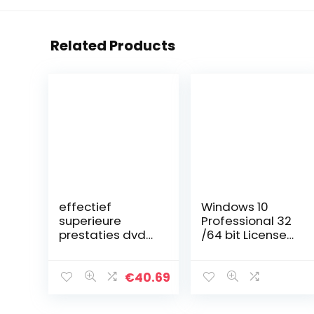
Related Products
effectief
Windows 10
superieure
Professional 32
prestaties dvd-
/64 bit License
rom-drive
Key via Amazon
vervanging
message(1h-
professioneel
24h)
€
40.69
ontwerp
duurzaam voor