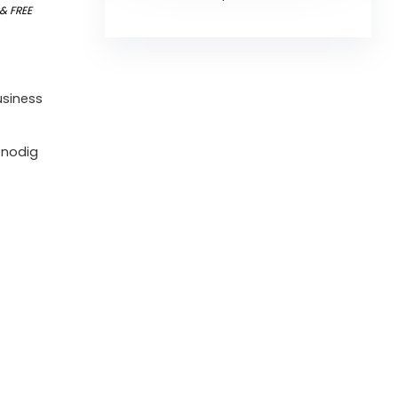
&
FREE
usiness
 nodig