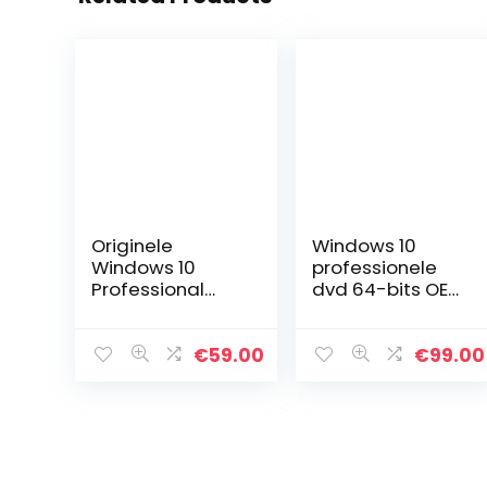
Originele
Windows 10
Windows 10
professionele
Professional
dvd 64-bits OEM
64bit ISO DVD
| Nieuw | Pro
met licentie en
Engels volledig
inclusief alle
verpakt –
€
59.00
€
99.00
actuele
Windows 10 Pro
updates,
OEM
auditproof
volume…