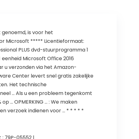
t genoemd, is voor het
r Microsoft ***** Licentieformaat:
ofessional PLUS dvd-stuurprogramma 1
1 eenheid Microsoft Office 2016
naar u verzonden via het Amazon-
re Center levert snel gratis zakelijke
en. Het technische
soneel … Als u een probleem tegenkomt
00% op … OPMERKING … : We maken
 verzoek indienen voor … * * * * *
t : 79P-05552 |