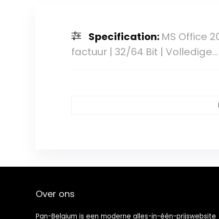
Specification:
MS Office 20
factuur | 32/64 Bit | Volledige…
Over ons
Pan-Belgium is een moderne alles-in-één-prijswebsite