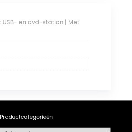
et USB- en dvd-station | Met
Productcategorieën