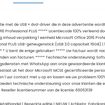
tie met de USB + dvd-driver die in deze advertentie word
16 Professional PLUS ***** Licentiecode 100% verleend doo
ing Inhoud verpakking 1 eenheid Microsoft Office 2016 Pr
onal PLUS USB-geheugenstick (USB 3.0 capaciteit 16GB) | 
* * * * U bent de enige gebruiker! ***** Uw factuur wordt 
nden van facturen. ***** Technische ondersteuning: Softwa
ningsdiensten met WhatsApp aan onze gewaardeerde klant
estaat uit het door Microsoft MCSE gecertificeerde per
nnen 1 uur contact met u op en lossen we uw probleem 1
ieden technische ondersteuning voor onze klanten die een
 Reseller licentienummer van de licentie: 65053139
 detailhandel | Beperkte editie | NIEUW | Artikelnr. Fabrikan