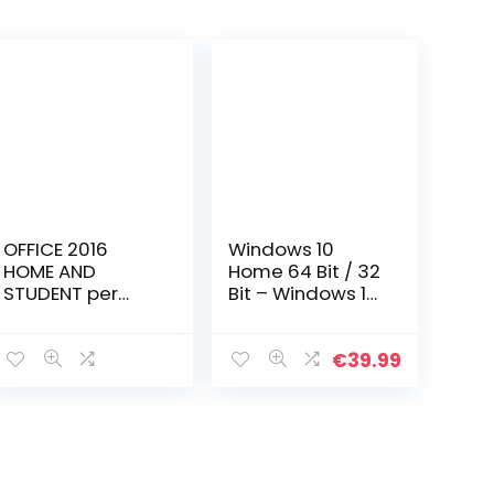
OFFICE 2016
Windows 10
HOME AND
Home 64 Bit / 32
STUDENT per
Bit – Windows 10
Windows 10
Home USB Flash
Windows 8
Drive – English,
Windows 7 –
for 1 PC
€
39.99
Word Excel
PowerPoint
OneNote | 1
Dispositivo…