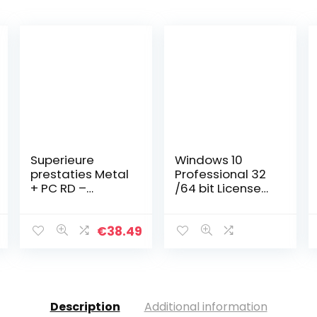
Superieure
Windows 10
prestaties Metal
Professional 32
+ PC RD –
/64 bit License
DKL034 – ND
Key via Amazon
Professioneel
message(1h-
ontwerp voor
24h)
€
38.49
dvd-rom-drive
met lange
levensduur
voor…
Description
Additional information