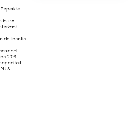
| Beperkte
n in uw
chterkant
n de licentie
fessional
ice 2016
capaciteit
 PLUS