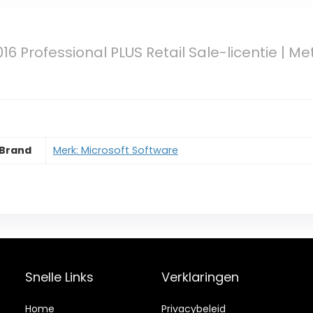
16 Professional PLUS Retail Sale-licentie | M
Brand
Merk: Microsoft Software
Snelle Links
Verklaringen
Home
Privacybeleid