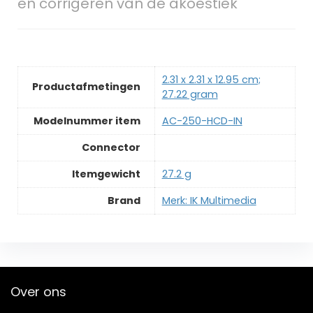
en corrigeren van de akoestiek
2.31 x 2.31 x 12.95 cm;
Productafmetingen
27.22 gram
Modelnummer item
AC-250-HCD-IN
Connector
Itemgewicht
27.2 g
Brand
Merk: IK Multimedia
Over ons