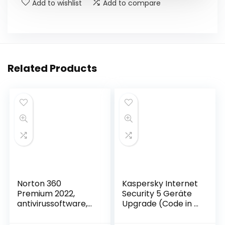
Add to wishlist
Add to compare
Related Products
Norton 360
Kaspersky Internet
Premium 2022,
Security 5 Geräte
antivirussoftware,
Upgrade (Code in a
internetbeveiliging,
Box). Für Windows
10 Apparaten, 1
7/8/10/MAC/Androi