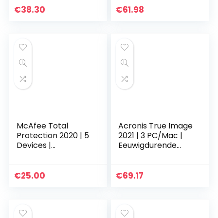
Jaar , Secure VPN
d
€
38.30
€
61.98
en Password
Manager…
McAfee Total
Acronis True Image
Protection 2020 | 5
2021 | 3 PC/Mac |
Devices |
Eeuwigdurende
PC/Mac/Android/S
licentie |
martphones |
Persoonlijke
Activation code by
cyberbeveiliging |
€
25.00
€
69.17
post|5
Geïntegreerde
Devices|5|One
back-up en…
time|PC…