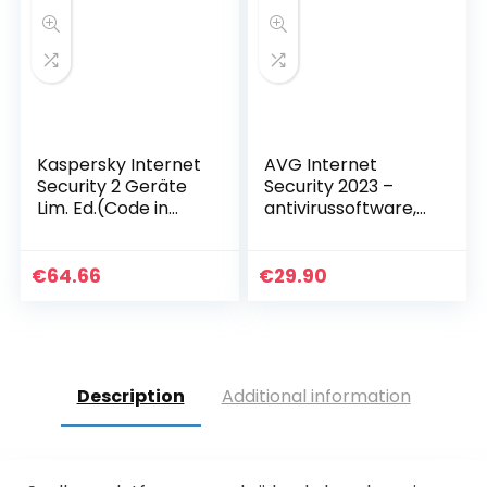
Kaspersky Internet
AVG Internet
Security 2 Geräte
Security 2023 –
Lim. Ed.(Code in
antivirussoftware,
Box)
bescherming
tegen ransomware,
aanpasbare
€
64.66
€
29.90
firewall | meerdere
apparaten…
Description
Additional information