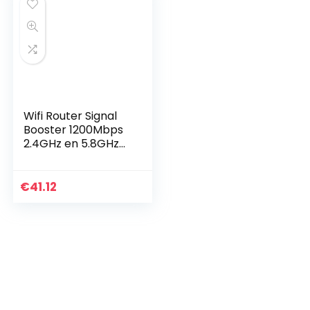
Wifi Router Signal
Booster 1200Mbps
2.4GHz en 5.8GHz
Dual Band WiFi
Repeater Signal
Range Extender 4
€
41.12
Antennes 4
werkmodi…