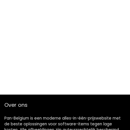
Over ons
Pan-Belgium is een moderne alles-in-één-prijswebsite met
de beste oplossingen voor software-items tegen lage
kosten. Alle afbeeldingen zijn auteursrechtelijk beschermd