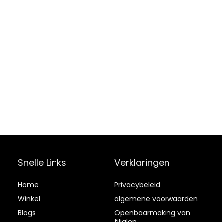
Snelle Links
Verklaringen
Home
Privacybeleid
Winkel
algemene voorwaarden
Blogs
Openbaarmaking van
filialen