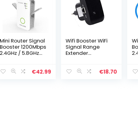
Mini Router Signal
Wifi Booster WiFi
Wi
Booster 1200Mbps
Signal Range
Bo
2.4GHz / 5.8GHz
Extender
2.
Dual Band WiFi
300Mbps Wireless
Du
Repeater Signal
Repeater
Re
Range Extender 4
ingebouwde
Ra
€
42.99
€
18.70
Antennes 5
antenne Ethernet
An
werkmodi…
LAN-poort 2,4
w
GHz…