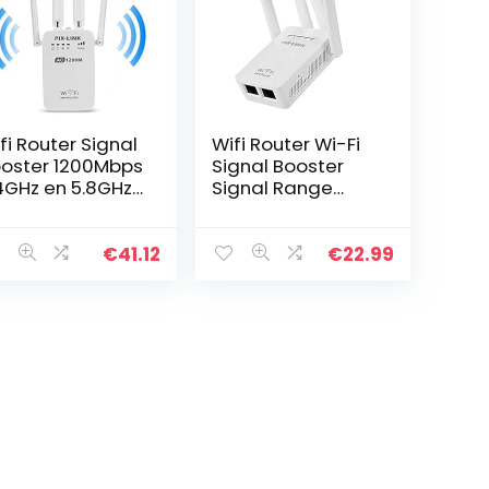
fi Router Signal
Wifi Router Wi-Fi
oster 1200Mbps
Signal Booster
4GHz en 5.8GHz
Signal Range
al Band WiFi
Extender
peater Signal
300Mbps Wireless
nge Extender 4
Repeater 4
€
41.12
€
22.99
tennes 4
antennes 5
erkmodi…
Modes Ethernet
LAN-poort 2…