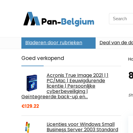
Search
for:
Bladeren door rubrieken
Deal van de d
Goed verkopend
H
8
Acronis True Image 2021 | 1
PC/Mac | Eeuwigdurende
licentie | Persoonlijke
cyberbeveiliging |
Sh
Geïntegreerde back-up en…
€
129.22
Licenties voor Windows Small
Business Server 2003 Standard