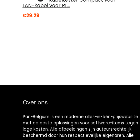
LAN-kabel voor RL…
€
29.29
Over ons
Pan-Belgium is een moderne alles-in-één-prijswebsite
met de beste oplossingen voor software-items tegen
lage kosten. Alle afbeeldingen zijn auteursrechtelijk
beschermd door hun respectievelijke eigenaren. Alle