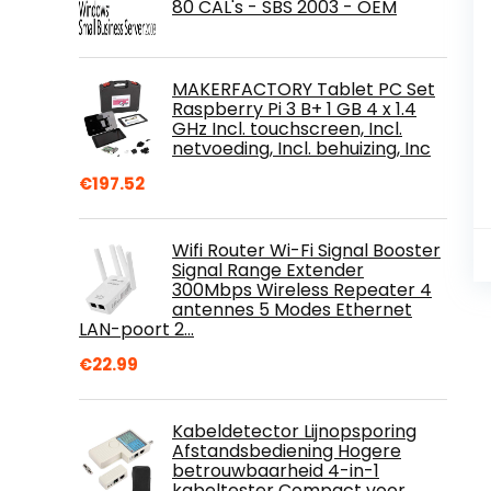
80 CAL's - SBS 2003 - OEM
MAKERFACTORY Tablet PC Set
Raspberry Pi 3 B+ 1 GB 4 x 1.4
GHz Incl. touchscreen, Incl.
netvoeding, Incl. behuizing, Inc
€
197.52
Wifi Router Wi-Fi Signal Booster
Signal Range Extender
300Mbps Wireless Repeater 4
antennes 5 Modes Ethernet
LAN-poort 2…
€
22.99
Kabeldetector Lijnopsporing
Afstandsbediening Hogere
betrouwbaarheid 4-in-1
kabeltester Compact voor