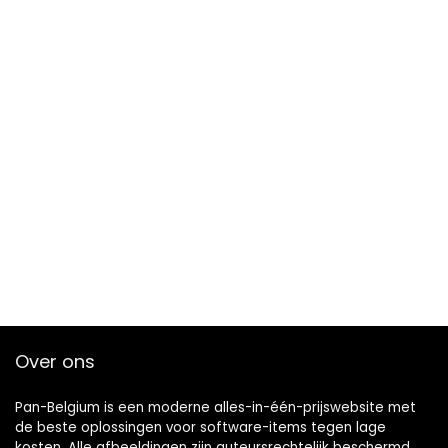
Over ons
Pan-Belgium is een moderne alles-in-één-prijswebsite met
de beste oplossingen voor software-items tegen lage
kosten. Alle afbeeldingen zijn auteursrechtelijk beschermd