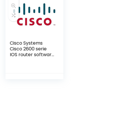
Cisco Systems
Cisco 2600 serie
IOS router software
IP/FW/IDS PLUS
IPSEC 3DES Feature
Pack
(reserveonderdeel
)