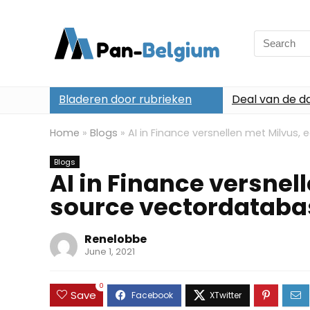
Search
for:
Bladeren door rubrieken
Deal van de d
Home
»
Blogs
»
AI in Finance versnellen met Milvu
Blogs
AI in Finance versnel
source vectordataba
Renelobbe
June 1, 2021
0
Save