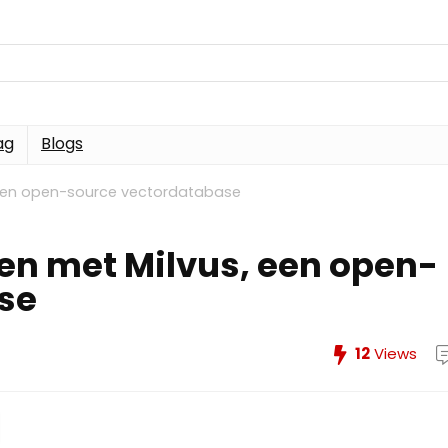
ag
Blogs
s, een open-source vectordatabase
len met Milvus, een open-
se
12
Views