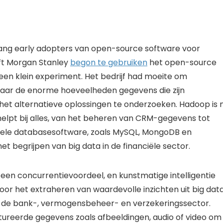
l lang early adopters van open-source software voor
eft Morgan Stanley
begon te gebruiken
het open-source
n klein experiment. Het bedrijf had moeite om
naar de enorme hoeveelheden gegevens die zijn
het alternatieve oplossingen te onderzoeken. Hadoop is 
lpt bij alles, van het beheren van CRM-gegevens tot
onele databasesoftware, zoals MySQL, MongoDB en
t begrijpen van big data in de financiële sector.
 een concurrentievoordeel, en kunstmatige intelligentie
or het extraheren van waardevolle inzichten uit big dat
 in de bank-, vermogensbeheer- en verzekeringssector.
ureerde gegevens zoals afbeeldingen, audio of video om