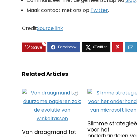
Communiceer met de gemeenschap via
Slap
.
Maak contact met ons op
Twitter
.
Credit
Source link
0
Save
Related Articles
Slimme strategie
voor het
Van draagmand tot
onderhandelen v